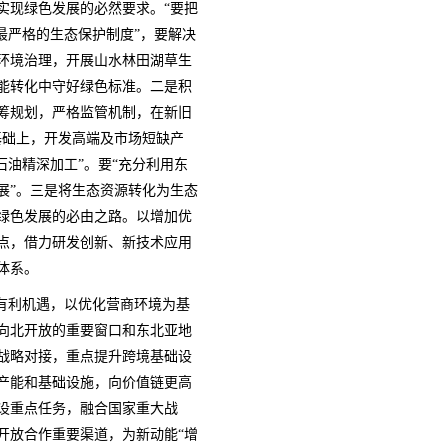
实现绿色发展的必然要求。“要把
最严格的生态保护制度”，要解决
环境治理，开展山水林田湖草生
能转化中守好绿色标准。二是积
筹规划，严格监管机制，在新旧
基础上，开发高端及市场短缺产
石油精深加工”。要“充分利用东
展”。三是将生态资源转化为生态
绿色发展的必由之路。以增加优
点，借力研发创新、新技术应用
体系。
的有利机遇，以优化营商环境为基
向北开放的重要窗口和东北亚地
战略对接，重点提升跨境基础设
产能和基础设施，向价值链更高
设重点任务，融合国家重大战
开放合作重要渠道，为新动能“增