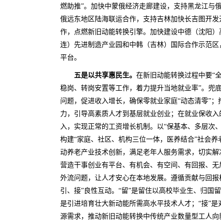
燃助推”。加快中蒙俄经济走廊建设，支持黑龙江与
俄远东地区陆海联运合作，支持吉林加快长吉图开发
作，点燃新旧动能转换引擎。加快建设中德（沈阳）
连）先进制造产业园和中韩（吉林）国际合作示范区
平台。
五是以共享惠民生。
在新旧动能转换过程中要“
稳岗、转岗安置等工作，着力提升当地就业率”。兜
问题，促进收入增长，确保零就业家庭“动态清零”；
力，引导高素质人才到基层就业创业；在就业保收入
入，实现正常的工资增长机制。以“保基本、多层次、
构建“家庭、社区、机构三位一体，医养结合”社会养
动养老产业技术创新，满足老年人服务需求，切实解
营造干事创业有平台、有机会、有空间、有回报、无
外流问题，让人才安心在本地发展。遵循贡献与回报
引、接”良性互动。“留”是留住以高校毕业生、归国留
是引进培育壮大新动能所需高水平技术人才；“接”是
源需求，推动新旧动能转换中传统产业数量型工人向