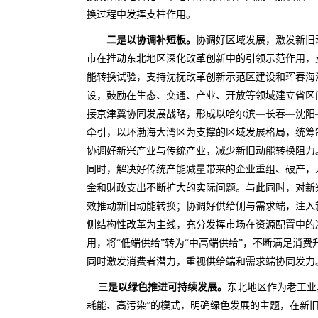
换过程中发挥支柱作用。
二是以协调补短板。
协调好区域发展，激发新旧
市在推动东北地区深化改革创新中的引领示范作用，
能转换试验，支持沈抚改革创新示范区建设和珲春海
设，鼓励在生态、交通、产业、开放等领域建立省区
接京津冀协同发展战略，形成以哈尔滨—长春—沈阳
牵引，以环渤海大湾区为支撑的区域发展格局，统筹
协调好新兴产业与传统产业，减少新旧动能转换阻力。
同时，解决好传统产能减量带来的企业重组、破产，
金和财政支出不断扩大的实际问题。与此同时，对新
效推动新旧动能转换；协调好供给侧与需求端，注入
侧结构性改革为主线，充分发挥市场在资源配置中的
用，将“低端供给”转为“中高端供给”，不断满足消
同时激发消费者潜力，重视供给端和需求端协同发力
三是以绿色推进可持续发展。
东北地区作为老工业
耗能、高污染”的模式，明确绿色发展的主题，在新