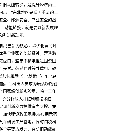
新旧动能转换，是提升经济内生
指出：“东北地区是我国重要的工
安全、能源安全、产业安全的战
新旧动能转换，就是要以新发展理
和引进新动能。
机制创新为核心，以优化营商环
优秀企业家的创新精神，营造激
突破口，坚定不移地推进国资国
行先试。鼓励通过兼并重组、破
加快推动“东北制造”向“东北创
动能。让科研人员成为最活跃的创
个国家级创新实验室、院士工作
，充分释放人才红利和技术红
实现创新发展提供有力支撑。充
，加快建设政策承接5G应用示范
汽车研发生产基地，同时围绕科
联合等要点发力，在新旧动能转