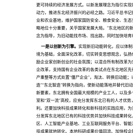
更可持续的经济发展方式。以新发展理念为指引实现
动力，推进东北经济振兴的必经之路。习近平总书记
业和农业基地，维护国家国防安全、粮食安全、生态
略地位十分重要，关乎国家发展大局。”东北地区的
念为指导，为旧动能找市场、找出路，同时加快培育
一是以创新为引擎。
实现新旧动能转化，应以体制
境为基础，全面深化改革，切实转变思想观念，弘扬
励企业家创新创业的社会氛围；以混合所有制改革为
企改革，支持国有企业改革的各类试点在东北地区先
产重整等方式处置“僵尸企业”，淘汰、转换旧动能；以
造”“东北智造”转换为指向，使新动能落地并替代旧
新要素，东北拥有全国最大规模的产业工人，以及多
室和“双一流”高校，应充分发挥东北已有的人才优势
利。还要加快科技成果转化和新科技的实践应用，为
分发挥东北地区已有的科技优势并加快科技成果转化
区、人工智能产业基地、工业互联网服务平台、智能
技成果就地转化、本地科研成果价值回流、加快校企