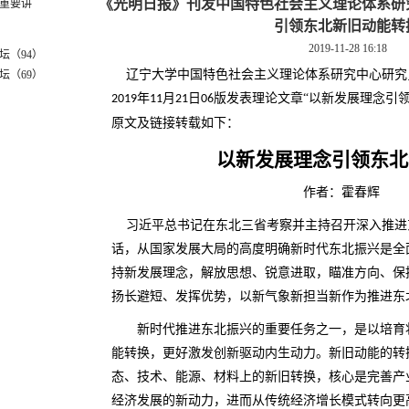
《光明日报》刊发中国特色社会主义理论体系研
引领东北新旧动能转
坛（94）
2019-11-28 16:18
坛（69）
辽宁大学中国特色社会主义理论体系研究中心研究
重要讲
年
月
日
版发表理论文章“以新发展理念引领
2019
11
21
06
原文及链接转载如
下：
以新发展理念引领东北
作者：霍
习近平总书记在东北三省考察并主持召开深入推进
话，从国家发展大局的高度明确新时代东北振兴是全
持新发展理念，解放思想、锐意进取，瞄准方向、保
扬长避短、发挥优势，以新气象新担当新作为推进东
新时代推进东北振兴的重要任务之一，是以培育壮
能转换，更好激发创新驱动内生动力。新旧动能的转
态、技术、能源、材料上的新旧转换，核心是完善产
经济发展的新动力，进而从传统经济增长模式转向更