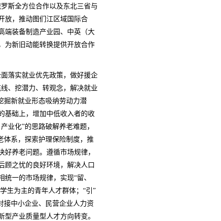
俄罗斯全方位合作以及东北三省与
开放，推动图们江区域国际合
高端装备制造产业园、中英（大
，为新旧动能转换提供开放合作
全面落实就业优先政策，做好援企
底线、挖潜力、转观念，解决就业
挖掘新就业形态吸纳劳动力潜
的基础上，增加中低收入者的收
产业化”的思路破解养老难题，
老体系，探索护理保险制度，推
决好养老问题。遵循市场规律，
后顾之忧的良好环境，解决人口
相统一的市场规律，实现“留、
学生为主的青年人才群体；“引”
对接中小企业、民营企业人力资
新型产业质量型人才方向转变。