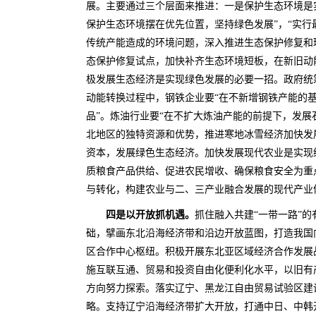
展。主要通过三个层面来推进：一是保护生态环境是
保护生态环境摆在优先位置，坚持绿色发展”，“实行
传统产能造成的环境问题，深入推进生态保护修复和
态保护修复试点，加快补齐生态环境短板，在新旧动
极发展生态经济是实现绿色发展的必要一招。政府统
动能转换过程中，钢铁企业要“在不新增钢铁产能的
品”。炼油行业要“在不扩大炼油产能的前提下，发展
北地区的独特资源和优势，推进寒地冰雪经济加快发
资本，发展绿色生态经济。加快发展现代农业是实现
质粮食产品供给、促进农民增收、确保粮食安全为重
与转化，构建农业与二、三产业融合发展的现代产业
四是以开放抓机遇。
抓住融入共建“一带一路”
础，擘画东北沿海经济带和沿边开放蓝图，打造我国
区合作中心枢纽。积极开展东北亚区域经济合作发展
施互联互通、贸易和投资自由化便利化水平，以旧有
方向努力探索。落实辽宁、黑龙江自由贸易试验区建
略。支持辽宁沿海经济带扩大开放，打通中日、中韩