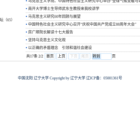
马克思主义学院、中国特色社会主义研究中心举办“全球气候变暖与
南开大学博士生导师武东生教授来我校讲学
马克思主义研究60年回顾与展望
坛（65）
中国特色社会主义研究中心召开“庆祝中国共产党成立88周年大会”
房广顺院长解读十七大报告
坚持马克思主义文化观
以正确的矛盾理念 引领和谐社会建设
共17条 2/2
首页
上页
下页
尾页
页
中国沈阳 辽宁大学 Copyright by 辽宁大学 辽ICP备：05001361号